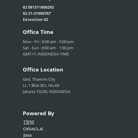
62 081311806292
62 21-31990767
Extention 02
Office
Time
Mon - Fri : 8:00 am - 5:00 pm
Sat - Sun : 8:00 am - 1:00 pm
GMT+7, INDONESIA TIME
Office
Location
Ged. Thamrin City
Lt. 1 Blok BCL No.69
Jakarta 10230, INDONESIA
Powered
By