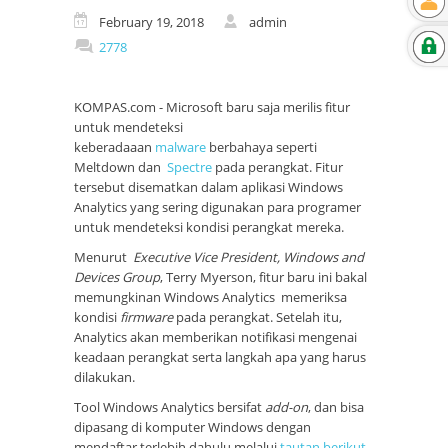
February 19, 2018
admin
2778
KOMPAS.com
- Microsoft baru saja merilis fitur
untuk mendeteksi
keberadaaan
malware
berbahaya seperti
Meltdown dan
Spectre
pada perangkat. Fitur
tersebut disematkan dalam aplikasi Windows
Analytics yang sering digunakan para programer
untuk mendeteksi kondisi perangkat mereka.
Menurut
Executive Vice President, Windows and
Devices Group
, Terry Myerson, fitur baru ini bakal
memungkinan Windows Analytics memeriksa
kondisi
firmware
pada perangkat. Setelah itu,
Analytics akan memberikan notifikasi mengenai
keadaan perangkat serta langkah apa yang harus
dilakukan.
Tool Windows Analytics bersifat
add-on
, dan bisa
dipasang di komputer Windows dengan
mendaftar terlebih dahulu melalui
tautan berikut